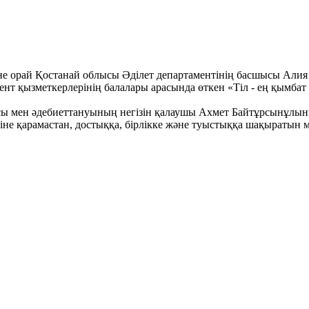
не орай Қостанай облысы Әділет департаментінің басшысы Алия
т қызметкерлерінің балалары арасында өткен «Тіл - ең қымбат
асы мен әдебиеттануының негізін қалаушы Ахмет Байтұрсынұлын
ніне қарамастан, достыққа, бірлікке және туыстыққа шақыратын 