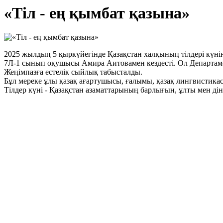
«Тіл - ең қымбат қазына»
2025 жылдың 5 қыркүйегінде Қазақстан халқының тілдері күні
7Л-1 сынып оқушысы Амира Аитовамен кездесті. Ол Департамен
Жеңімпазға естелік сыйлық табысталды.
Бұл мереке ұлы қазақ ағартушысы, ғалымы, қазақ лингвистик
Тілдер күні - Қазақстан азаматтарының барлығын, ұлты мен ді