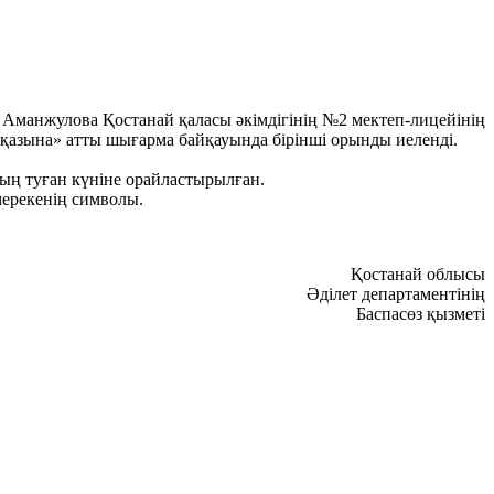
 Аманжулова Қостанай қаласы әкімдігінің №2 мектеп-лицейінің
 қазына» атты шығарма байқауында бірінші орынды иеленді.
ың туған күніне орайластырылған.
мерекенің символы.
Қостанай облысы
Әділет департаментінің
Баспасөз қызметі