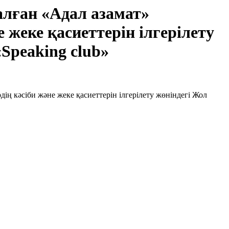
лған «Адал азамат»
 жеке қасиеттерін ілгерілету
Speaking club»