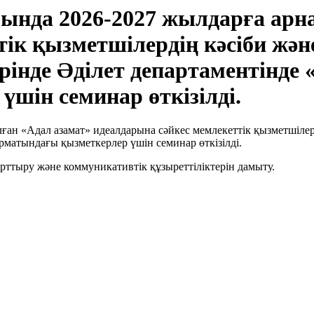
да 2026-2027 жылдарға арна
ік қызметшілердің кәсіби және
інде Әділет департаментінде «
шін семинар өткізілді.
ттыру және коммуникативтік құзыреттіліктерін дамыту.