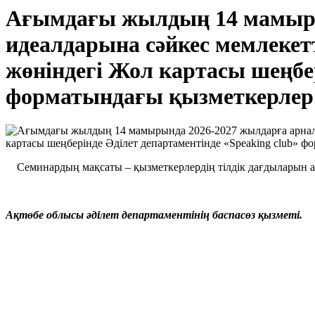
Ағымдағы жылдың 14 мамырын
идеалдарына сәйкес мемлекетт
жөніндегі Жол картасы шеңбер
форматындағы қызметкерлер ү
Семинардың мақсаты – қызметкерлердің тілдік дағдыларын ар
Ақтөбе облысы әділет департаментінің баспасөз қызметі.