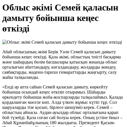
Облыс әкімі Семей қаласын
дамыту бойынша кеңес
өткізді
Абай облысының әкімі Берік Уәли Семей қаласын дамыту
бойынша кеңес өткізді. Қала әкімі, облыстың тиісті басқарма
және шаһардың бөлім басшылары қатысқан жиында облыс
орталығын абаттандыру, көгалдандыру, жолдарды жөндеу,
саябақтарды, мәдени-тарихи ғимараттарды жаңғырту, салу
жайы талқыланды.
«Енді әр апта сайын Семей қаласын дамыту, көркейту
бойынша осындай кеңес өткізіп отырамыз. Шаһарды
өркендету бойынша жоба-жоспарларды талқылаймыз. Қалада
қордаланған мәселе көп. Алда үлкен жұмыс күтіп тұр. Сол
шаруаларды тізе қосып, бірлесе шешуіміз керек. Семей –
облыстың айнасы. Аудан-ауылдар облыс орталығына қарап
бой түзейді. Қала соған сай болуы керек. Оның үстіне биыл –
Абай Құнанбайұлының 180 жылдығы. Президент Қасым-