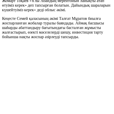
Жомарт Тоқаев «Ұлы Абайдың мерейтойын лайықты атап
өтуіміз керек» деп тапсырған болатын. Дайындық шараларын
күшейтуіміз керек» деді облыс әкімі.
Кеңесте Семей қаласының әкімі Талғат Мұратов биылға
жоспарланған жобалар туралы баяндады. Аймақ басшысы
шаһарды абаттандыру бағытындағы басталған жұмысты
жалғастырып, өзекті мәселелерді шешу, инвестиция тарту
бойынша нақты жоспар әзірлеуді тапсырды.