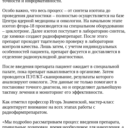
точности и информативности.
Особо важно, что весь процесс – от синтеза изотопа до
проведения диагностики – полностью осуществляется на базе
Центра ядерной медицины и онкологии. На начальном этапе
изотоп фтора-18 производится на специальном оборудовании
– циклотроне. Далее изотоп поступает в лабораторию синтеза,
где химики создают радиофармпрепарат. После этого
препарат проходит тщательную проверку в лаборатории
контроля качества. Лишь затем, с учетом индивидуальных
особенностей пациента, препарат фасуется и доставляется в
отделение радионуклидной диагностики.
После введения препарата пациент ожидает в специальной
палате, пока препарат накапливается в организме. Затем
проводится ПЭТ/КТ-сканирование, результаты которого
анализируют онкологи. Эти данные не только помогают в
постановке точного диагноза, но и определяют дальнейшую
тактику лечения и мониторинг его эффективности.
Как отметил профессор Игорь Знаменский, мастер-класс
акцентирует внимание на всех этапах работы с
радиофармпрепаратом.
«Мы подробно рассматриваем процесс введения препарата,
правильные дозировки, время необходимое для накопления, а