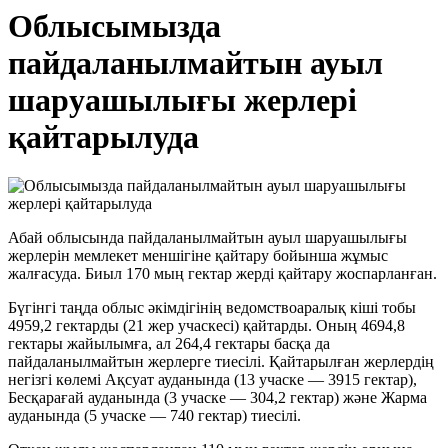
Облысымызда
пайдаланылмайтын ауыл
шаруашылығы жерлері
қайтарылуда
Абай облысында пайдаланылмайтын ауыл шаруашылығы
жерлерін мемлекет меншігіне қайтару бойынша жұмыс
жалғасуда. Биыл 170 мың гектар жерді қайтару жоспарланған.
Бүгінгі таңда облыс әкімдігінің ведомствоаралық кіші тобы
4959,2 гектарды (21 жер учаскесі) қайтарды. Оның 4694,8
гектары жайылымға, ал 264,4 гектары басқа да
пайдаланылмайтын жерлерге тиесілі. Қайтарылған жерлердің
негізгі көлемі Ақсуат ауданында (13 учаске — 3915 гектар),
Бесқарағай ауданында (3 учаске — 304,2 гектар) және Жарма
ауданында (5 учаске — 740 гектар) тиесілі.