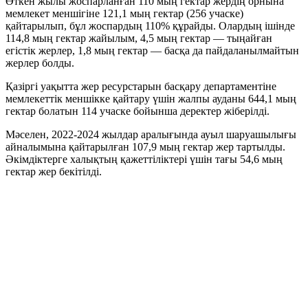
Өткен жылы жоспарланған 110 мың гектар жердің орнына
мемлекет меншігіне 121,1 мың гектар (256 учаске)
қайтарылып, бұл жоспардың 110% құрайды. Олардың ішінде
114,8 мың гектар жайылым, 4,5 мың гектар — тыңайған
егістік жерлер, 1,8 мың гектар — басқа да пайдаланылмайтын
жерлер болды.
Қазіргі уақытта жер ресурстарын басқару департаментіне
мемлекеттік меншікке қайтару үшін жалпы ауданы 644,1 мың
гектар болатын 114 учаске бойынша деректер жіберілді.
Мәселен, 2022-2024 жылдар аралығында ауыл шаруашылығы
айналымына қайтарылған 107,9 мың гектар жер тартылды.
Әкімдіктерге халықтың қажеттіліктері үшін тағы 54,6 мың
гектар жер бекітілді.