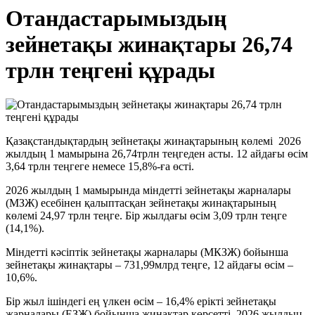
Отандастарымыздың
зейнетақы жинақтары 26,74
трлн теңгені құрады
Қазақстандықтардың зейнетақы жинақтарының көлемі 2026
жылдың 1 мамырына
26,74трлн теңгеден
асты.
12 айдағы өсім
3,64 трлн теңгеге немесе 15,8%-ға өсті.
2026 жылдың 1 мамырында міндетті зейнетақы жарналары
(МЗЖ) есебінен қалыптасқан зейнетақы жинақтарының
көлемі
24,97 трлн теңге
. Бір жылдағы өсім 3,09 трлн теңге
(14,1%).
Міндетті кәсіптік зейнетақы жарналары (МКЗЖ) бойынша
зейнетақы жинақтары –
731,99млрд теңге,
12 айдағы өсім –
10,6%.
Бір жыл ішіндегі ең үлкен өсім – 16,4% ерікті зейнетақы
жарналары (ЕЗЖ) бойынша жинақтар көрсетті, 2026 жылдың