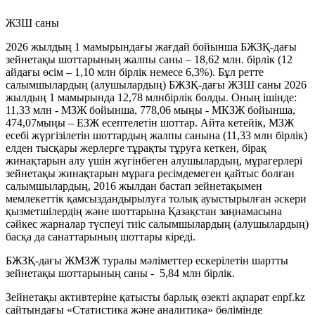
ЖЗШ саны
2026 жылдың 1 мамырындағы жағдай бойынша БЖЗҚ-дағы
зейнетақы шоттарының жалпы саны –
18,62 млн.
бірлік (12
айдағы өсім – 1,10 млн бірлік немесе 6,3%). Бұл ретте
салымшылардың (алушылардың) БЖЗҚ-дағы ЖЗШ саны 2026
жылдың 1 мамырында
12,78 млн
бірлік болды. Оның ішінде:
11,33 млн - МЗЖ бойынша, 778,06 мыңы - МКЗЖ бойынша,
474,07мыңы – ЕЗЖ есептелетін шоттар. Айта кетейік, МЗЖ
есебі жүргізілетін шоттардың жалпы санына (11,33 млн бірлік)
елден тысқары жерлерге тұрақты тұруға кеткен, бірақ
жинақтарын алу үшін жүгінбеген алушылардың, мұрагерлері
зейнетақы жинақтарын мұраға ресімдемеген қайтыс болған
салымшылардың, 2016 жылдан бастап зейнетақымен
мемлекеттік қамсыздандырылуға толық ауыстырылған әскери
қызметшілердің және шоттарына Қазақстан заңнамасына
сәйкес жарналар түспеуі тиіс салымшылардың (алушылардың)
басқа да санаттарының шоттары кіреді.
БЖЗҚ-дағы ЖМЗЖ туралы мәліметтер ескерілетін шартты
зейнетақы шоттарының саны -
5,84 млн
бірлік.
Зейнетақы активтеріне қатысты барлық өзекті ақпарат enpf.kz
сайтындағы «Статистика және аналитика» бөлімінде