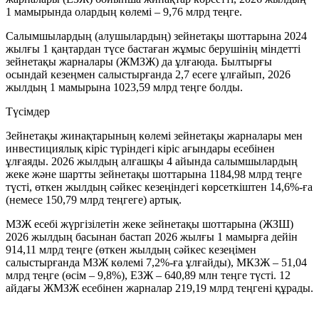
1 мамырында олардың көлемі –
9,76 млрд теңге
.
Салымшылардың (алушылардың) зейнетақы шоттарына 2024
жылғы 1 қаңтардан түсе бастаған жұмыс берушінің міндетті
зейнетақы жарналары (ЖМЗЖ) да ұлғаюда. Былтырғы
осындай кезеңмен салыстырғанда 2,7 есеге ұлғайып, 2026
жылдың 1 мамырына
1023,59 млрд теңге
болды.
Түсімдер
Зейнетақы жинақтарының көлемі зейнетақы жарналары мен
инвестициялық кіріс түріндегі кіріс ағындары есебінен
ұлғаяды. 2026 жылдың алғашқы 4 айында салымшылардың
жеке және шартты зейнетақы шоттарына
1184,98 млрд теңге
түсті, өткен жылдың сәйкес кезеңіндегі көрсеткіштен 14,6%-ға
(немесе 150,79 млрд теңгеге) артық.
МЗЖ есебі жүргізілетін жеке зейнетақы шоттарына (ЖЗШ)
2026 жылдың басынан бастап 2026 жылғы 1 мамырға дейін
914,11
млрд теңге
(өткен жылдың сәйкес кезеңімен
салыстырғанда МЗЖ көлемі 7,2%-ға ұлғайды), МКЗЖ – 51,04
млрд теңге (өсім – 9,8%), ЕЗЖ – 640,89 млн теңге түсті. 12
айдағы ЖМЗЖ есебінен жарналар 219,19 млрд теңгені құрады.