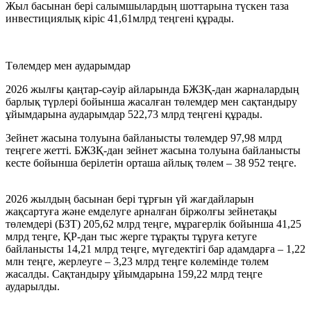
Жыл басынан бері салымшылардың шоттарына түскен таза
инвестициялық кіріс 41,61млрд теңгені құрады.
Төлемдер мен аударымдар
2026 жылғы қаңтар-сәуір айларында БЖЗҚ-дан жарналардың
барлық түрлері бойынша жасалған төлемдер мен сақтандыру
ұйымдарына аударымдар
522,73 млрд теңгені
құрады.
Зейнет жасына толуына байланысты төлемдер
97,98 млрд
теңгеге
жетті. БЖЗҚ-дан зейнет жасына толуына байланысты
кесте бойынша берілетін орташа айлық төлем –
38 952
теңге.
2026 жылдың басынан бері тұрғын үй жағдайларын
жақсартуға және емделуге арналған біржолғы зейнетақы
төлемдері (БЗТ)
205,62
млрд теңге,
мұрагерлік бойынша
41,25
млрд теңге
, ҚР-дан тыс жерге тұрақты тұруға кетуге
байланысты
14,21 млрд теңге
, мүгедектігі бар адамдарға –
1,22
млн теңге
, жерлеуге –
3,23 млрд теңге
көлемінде төлем
жасалды. Сақтандыру ұйымдарына
159,22 млрд теңге
аударылды.