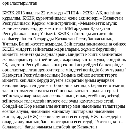
орналастырылған.
БЖЗҚ 2013 жылғы 22 тамызда «ГНПФ» ЖЗҚ» АҚ негізінде
құрылды. БЖЗҚ құрылтайшысы және акционері – Қазақстан
Республикасы Қаржы министрлігінің «Мемлекеттік мүлік
және жекешелендіру комитеті» ММ арқылы Қазақстан
Республикасының Үкіметі. БЖЗҚ зейнетақы активтерін
сенімгерлікпен басқаруды Қазақстан Республикасының
Ұлттық Банкі жүзеге асырады. Зейнетақы заңнамасына сәйкес
БЖЗҚ міндетті зейнетақы жарналарын, жұмыс берушінің
міндетті зейнетақы жарналарын, міндетті кәсіптік зейнетақы
жарналарын, ерікті зейнетақы жарналарын тартуды, сондай-ақ
"Қазақстан Республикасының екінші деңгейдегі банктерінде
орналастырылған депозиттерге міндетті кепілдік беру туралы"
Қазақстан Республикасының Заңына сәйкес депозиттерге
міндетті кепілдік беруді жүзеге асыратын ұйым аударған
кепілдік берілген депозит бойынша кепілдік берілген өтемнің
талап етілмеген сомасы есебінен қалыптастырылған ерікті
зейнетақы жарналарын есепке алып, оның есебін жүргізеді,
зейнетақы төлемдерін жүзеге асыруды қамтамасыз етеді.
Сондай-ақ Қор нысаналы активтер мен нысаналы талаптарды
есепке алуды, нысаналы жинақтау шоттарына нысаналы
жинақтарды (НЖ) есепке алу мен есептеуді, НЖ төлемдерін
оларды алушының банк шоттарына есептеуді, "Ұлттық қор –
балаларға" бағдарламасы шеңберінде Қазақстан