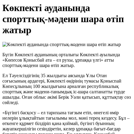
Көкпекті ауданында
спорттық-мәдени шара өтіп
жатыр
Бүгін Көкпекті ауданының орталығы Көкпекті ауылында
«Көпесов Қонысбай ата – ел рухы, ұрпаққа үлгі» атты
спорттық-мәдени шара өтіп жатыр.
Ел Тәуелсіздігінің 35 жылдығы аясында Ұлы Отан
соғысының ардагері, Көкпекті өңірінің тумасы Қоныспай
Көпесұлының 100 жылдығына арналған республикалық
спорттық және мәдени-танымдық іс-шара салтанатты түрде
ашылды. Оған облыс әкімі Берік Уәли қатысып, құттықтау сөз
сөйледі.
«Бүгінгі басқосу – ел тарихына тағзым етіп, өнегелі өмір
иелерін ұлықтайтын тағылымы мол, мәні терең кездесу. Бұл –
өткенге құрмет білдіріп қана қоймай, бүгінгі буынның
жауапкершілігін сезіндіретін, келер ұрпаққа бағыт-бағдар