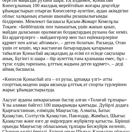
беретін маңызды рухани шара. Ең алдымен, Қонысбай
Көпесұлының 100 жылдық мерейтойын жоғары деңгейде
ұйымдастырып отырған Көпесовтер әулетіне, аудан әкімдігіне
облыс халқының атынан шынайы ризашылығымды
білдіремін. Мемлекет басшысы Қасым-Жомарт Кемелұлы
Тоқаев: «Бейбітшілік пен тыныштық үшін жанын қиып,
майдан даласынан оралмаған боздақтардың рухына бас иеміз.
Біз ардагерлерге – майдангерлер мен тыл еңбеккерлеріне
құрмет пен алғыс айтамыз», – деген болатын. Расында, Отан
үшін от кешіп, мұз жастанған батырлардың қатарынан
табылған Қонысбай ақсақалдың да есімі ел есінде сақталары
анық. Бүгінгі іс-шара – бір әулеттің ғана қуанышы емес, бұл –
тұтас елдің тарихына, ұлттың жадына деген құрмет», – деді
аймақ басшысы.
«Көпесов Қонысбай ата – ел рухы, ұрпаққа үлгі» атты
спорттық-мәдени шара аясында ұлттық ат спорты түрлерінен
жарыс ұйымдастырылуда.
Ақсуат ауданы шекарасынан бастау алған «Толағай тұлпары»
Ұлы аламан бәйгесі 100 шақырымды қамтыды. Дүбірлі додаға
Қырғызстаннан, еліміздің
Маңғыстау, Алматы, Батыс
Қазақстан, Солтүстік Қазақстан, Павлодар, Жамбыл, Шығыс
Қазақстан және өзге де өңірлерден жүйріктер қатысты. Бірінші
орынды Маңғыстау облысының тұлпары Бесжүйрік иеленіп,
Changan көлігі берілді. Екінші орын Шығыс Қазақстан облысы