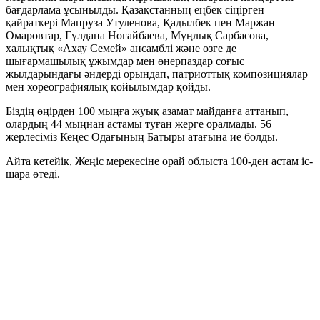
бағдарлама ұсынылды. Қазақстанның еңбек сіңірген
қайраткері Мапруза Утуленова, Қадылбек пен Маржан
Омаровтар, Гүлдана Ноғайбаева, Мұңлық Сарбасова,
халықтық «Ахау Семей» ансамблі және өзге де
шығармашылық ұжымдар мен өнерпаздар соғыс
жылдарындағы әндерді орындап, патриоттық композициялар
мен хореографиялық қойылымдар қойды.
Біздің өңірден 100 мыңға жуық азамат майданға аттанып,
олардың 44 мыңнан астамы туған жерге оралмады. 56
жерлесіміз Кеңес Одағының Батыры атағына ие болды.
Айта кетейік, Жеңіс мерекесіне орай облыста 100-ден астам іс-
шара өтеді.