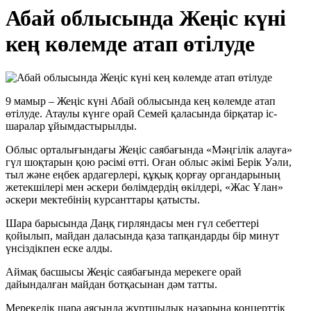
Абай облысында Жеңіс күні
кең көлемде атап өтілуде
9 мамыр – Жеңіс күні Абай облысында кең көлемде атап
өтілуде. Атаулы күнге орай Семей қаласында бірқатар іс-
шаралар ұйымдастырылды.
Облыс орталығындағы Жеңіс саябағында «Мәңгілік алауға»
гүл шоқтарын қою рәсімі өтті. Оған облыс әкімі Берік Уәли,
тыл және еңбек ардагерлері, құқық қорғау органдарының
жетекшілері мен әскери бөлімдердің өкілдері, «Жас Ұлан»
әскери мектебінің курсанттары қатысты.
Шара барысында Даңқ гирляндасы мен гүл себеттері
қойылып, майдан даласында қаза тапқандарды бір минут
үнсіздікпен еске алды.
Аймақ басшысы Жеңіс саябағында мерекеге орай
дайындалған майдан ботқасынан дәм татты.
Мерекелік шара аясында жұртшылық назарына концерттік