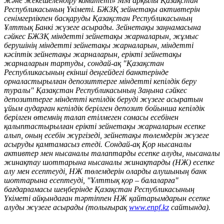
және жекешелендіру комитеті» ММ арқылы Қазақстан
Республикасының Үкіметі. БЖЗҚ зейнетақы активтерін
сенімгерлікпен басқаруды Қазақстан Республикасының
Ұлттық Банкі жүзеге асырады. Зейнетақы заңнамасына
сәйкес БЖЗҚ міндетті зейнетақы жарналарын, жұмыс
берушінің міндетті зейнетақы жарналарын, міндетті
кәсіптік зейнетақы жарналарын, ерікті зейнетақы
жарналарын тартуды, сондай-ақ "Қазақстан
Республикасының екінші деңгейдегі банктерінде
орналастырылған депозиттерге міндетті кепілдік беру
туралы" Қазақстан Республикасының Заңына сәйкес
депозиттерге міндетті кепілдік беруді жүзеге асыратын
ұйым аударған кепілдік берілген депозит бойынша кепілдік
берілген өтемнің талап етілмеген сомасы есебінен
қалыптастырылған ерікті зейнетақы жарналарын есепке
алып, оның есебін жүргізеді, зейнетақы төлемдерін жүзеге
асыруды қамтамасыз етеді. Сондай-ақ Қор нысаналы
активтер мен нысаналы талаптарды есепке алуды, нысаналы
жинақтау шоттарына нысаналы жинақтарды (НЖ) есепке
алу мен есептеуді, НЖ төлемдерін оларды алушының банк
шоттарына есептеуді, "Ұлттық қор – балаларға"
бағдарламасы шеңберінде Қазақстан Республикасының
Үкіметі айқындаған тәртіппен НЖ қайтарымдарын есепке
алуды жүзеге асырады (толығырақ
www.enpf.kz
сайтында).