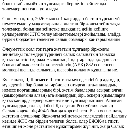
болып табылмайтын тұлғаларға берілетін зейнетақы
төлемдерінен ғана ұсталады.
Сонымен қатар, 2026 жылғы 1 қаңтардан бастап тұрғын үй
немесе емделу мақсаттарына арналған біржолғы зейнетақы
төлемдері бойынша зейнетке шыққанға дейін кейінге
қалдырылған ЖТС төлеу міндеттемелері жойылады, алайда
бұрын бюджетке төленген салық сомалары қайтарылмайды.
Әлеуметтік осал топтарға жататын тұлғалар біржолғы
зейнетақы төлемдері түріндегі салық салынатын табысқа
қатысты тиісті қаржы жылының 1 қаңтарында қолданыста
болған айлық есептік көрсеткіштің (АЕК) 882 еселенген
мөлшері шегінде салықтық шегерім қолдану құқығына ие.
Бұл санатқа I, II немесе III топтағы мүгедектігі бар адамдар,
мүгедектігі бар баланы тәрбиелеп отырған ата-аналардың
немесе қорғаншылардың бірі, жетім балаларды асырап алған
(қамқорлығына алған) ата-аналардың бірі, әскери қимылдарға
қатысқан ардагерлер және өзге де тұлғалар жатады. Аталған
тұлғалардың толық тізбесі Қазақстан Республикасының
Салық кодексінің 404-бабында көрсетілген. Егер осы санатқа
жататын алушылар біржолғы зейнетақы төлемдерін пайдалану
кезінде ЖТС-ты бірден төлеген болса, олар БЖЗҚ-ға тиісті
өтінішпен және растайтын құжаттармен жүгініп, жаңа Салық