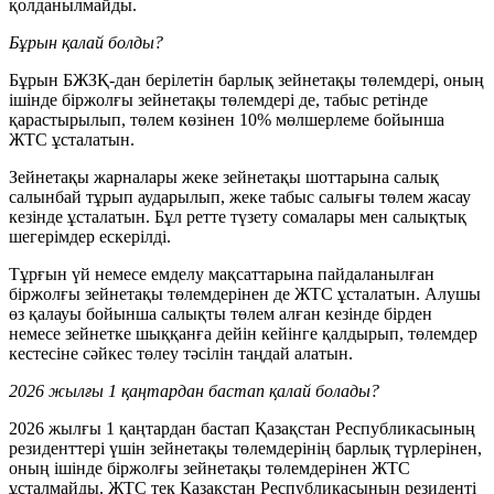
қолданылмайды.
Бұрын қалай болды?
Бұрын БЖЗҚ-дан берілетін барлық зейнетақы төлемдері, оның
ішінде біржолғы зейнетақы төлемдері де, табыс ретінде
қарастырылып, төлем көзінен 10% мөлшерлеме бойынша
ЖТС ұсталатын.
Зейнетақы жарналары жеке зейнетақы шоттарына салық
салынбай тұрып аударылып, жеке табыс салығы төлем жасау
кезінде ұсталатын. Бұл ретте түзету сомалары мен салықтық
шегерімдер ескерілді.
Тұрғын үй немесе емделу мақсаттарына пайдаланылған
біржолғы зейнетақы төлемдерінен де ЖТС ұсталатын. Алушы
өз қалауы бойынша салықты төлем алған кезінде бірден
немесе зейнетке шыққанға дейін кейінге қалдырып, төлемдер
кестесіне сәйкес төлеу тәсілін таңдай алатын.
2026 жылғы 1 қаңтардан бастап қалай болады?
2026 жылғы 1 қаңтардан бастап Қазақстан Республикасының
резиденттері үшін зейнетақы төлемдерінің барлық түрлерінен,
оның ішінде біржолғы зейнетақы төлемдерінен ЖТС
ұсталмайды. ЖТС тек Қазақстан Республикасының резиденті