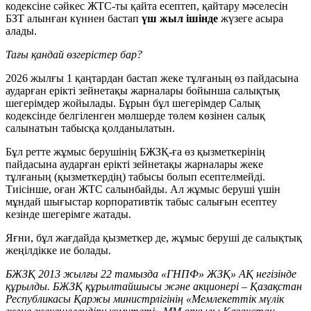
кодексіне сәйкес ЖТС-ты қайта есептеп, қайтару мәселесін
БЗТ алынған күннен бастап
үш жыл ішінде
жүзеге асыра
алады.
Тағы қандай өзгерістер бар?
2026 жылғы 1 қаңтардан бастап жеке тұлғаның өз пайдасына
аударған ерікті зейнетақы жарналары бойынша салықтық
шегерімдер жойылады. Бұрын бұл шегерімдер Салық
кодексінде белгіленген мөлшерде төлем көзінен салық
салынатын табысқа қолданылатын.
Бұл ретте жұмыс берушінің БЖЗҚ-ға өз қызметкерінің
пайдасына аударған ерікті зейнетақы жарналары жеке
тұлғаның (қызметкердің) табысы болып есептелмейді.
Тиісінше, оған ЖТС салынбайды. Ал жұмыс беруші үшін
мұндай шығыстар корпоративтік табыс салығын есептеу
кезінде шегерімге жатады.
Яғни, бұл жағдайда қызметкер де, жұмыс беруші де салықтық
жеңілдікке ие болады.
БЖЗҚ 2013 жылғы 22 тамызда «ГНПФ» ЖЗҚ» АҚ негізінде
құрылды. БЖЗҚ құрылтайшысы және
акционері – Қазақстан
Республикасы Қаржы министрлігінің «Мемлекеттік мүлік