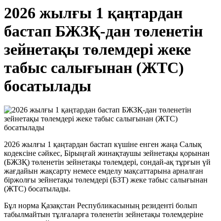
2026 жылғы 1 қаңтардан
бастап БЖЗҚ-дан төленетін
зейнетақы төлемдері жеке
табыс салығынан (ЖТС)
босатылады
2026 жылғы 1 қаңтардан бастап күшіне енген жаңа Салық
кодексіне сәйкес, Бірыңғай жинақтаушы зейнетақы қорынан
(БЖЗҚ) төленетін зейнетақы төлемдері, сондай-ақ тұрғын үй
жағдайын жақсарту немесе емделу мақсаттарына арналған
біржолғы зейнетақы төлемдері (БЗТ) жеке табыс салығынан
(ЖТС) босатылады.
Бұл норма Қазақстан Республикасының резиденті болып
табылмайтын тұлғаларға төленетін зейнетақы төлемдеріне