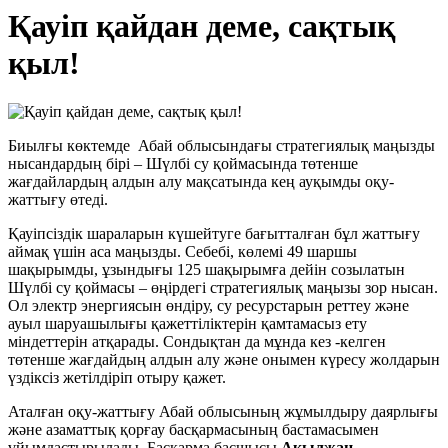
Қауіп қайдан деме, сақтық
қыл!
Биылғы көктемде Абай облысындағы стратегиялық маңызды
нысандардың бірі – Шүлбі су қоймасында төтенше
жағдайлардың алдын алу мақсатында кең ауқымды оқу-
жаттығу өтеді.
Қауіпсіздік шараларын күшейтуге бағытталған бұл жаттығу
аймақ үшін аса маңызды. Себебі, көлемі 49 шаршы
шақырымды, ұзындығы 125 шақырымға дейін созылатын
Шүлбі су қоймасы – өңірдегі стратегиялық маңызы зор нысан.
Ол электр энергиясын өндіру, су ресурстарын реттеу және
ауыл шаруашылығы қажеттіліктерін қамтамасыз ету
міндеттерін атқарады. Сондықтан да мұнда кез -келген
төтенше жағдайдың алдын алу және онымен күресу жолдарын
үздіксіз жетілдіріп отыру қажет.
Аталған оқу-жаттығу Абай облысының жұмылдыру даярлығы
және азаматтық қорғау басқармасының бастамасымен
ұйымдастырылады. Басқарма басшысы
Ақылжан