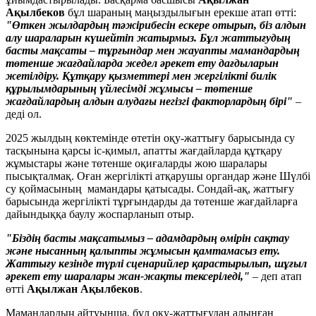
Ақылбеков
бұл шараның маңыздылығын ерекше атап өтті:
"Өткен жылдардың тәжірибесін ескере отырып, біз алдын
алу шараларын күшейтіп жатырмыз. Бұл жаттығудың
басты мақсаты – тұрғындар мен жауапты мамандардың
төтенше жағдайларда жедел әрекет ету дағдыларын
жетілдіру. Құтқару қызметтері мен жергілікті билік
құрылымдарының үйлесімді жұмысы – төтенше
жағдайлардың алдын алудағы негізгі факторлардың бірі"
–
деді ол.
2025 жылдың көктемінде өтетін оқу-жаттығу барысында су
тасқынына қарсы іс-қимыл, апатты жағдайларда құтқару
жұмыстары және төтенше оқиғаларды жою шаралары
пысықталмақ. Оған жергілікті атқарушы органдар және Шүлбі
су қоймасының мамандары қатысады. Сондай-ақ, жаттығу
барысында жергілікті тұрғындарды да төтенше жағдайларға
дайындыққа баулу жоспарланып отыр.
"Біздің басты мақсатымыз – адамдардың өмірін сақтау
және нысанның қалыпты жұмысын қамтамасыз ету.
Жаттығу кезінде түрлі сценарийлер қарастырылып, шұғыл
әрекет ету шаралары жан-жақты тексеріледі,"
– деп атап
өтті
Ақылжан Ақылбеков
.
Мамандардың айтуынша, бұл оқу-жаттығудан алынған