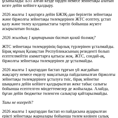
ұсынылады: БЗТ алған кезде бірден немесе зейнетақы алатын
кезге дейін кейінге қалдыру.
2026 жылғы 1 қаңтарға дейін БЖЗҚ-дан берілетін зейнетақы
және біржолғы зейнетақы төлемдерінен ЖТС есептеу, ұстап
қалу және төлеу қолданыстағы тәртіп бойынша жүзеге
асырылатын болады.
2026 жылдың 1 қаңтарынан бастап қалай болмақ?
ЖТС зейнетақы төлемдерінің барлық түрлерінен ұсталмайды.
Бірақ мұның Қазақстан Республикасының резиденті болып
есептелмейтін азаматтарға қатысы жоқ. ЖТС, сондай-ақ,
біржолғы зейнетақы төлемдерінен де ұсталмайды.
2026 жылғы 1 қаңтардан бастап тұрғын үй жағдайын
жақсарту немесе емделу мақсатында пайдаланылған біржолғы
зейнетақы төлемдерінен ұсталуға тиіс, бірақ зейнетке
шыққанға дейін кейінге қалдырылған жеке табыс салығы
бойынша есептелген міндеттемелер де жойылады. Алайда,
бұған дейін бюджетке төленген салықтар қайтарылмайды.
Тағы не өзгереді?
2026 жылғы 1 қаңтардан бастап өз пайдасына аударылған
ерікті зейнетақы жарналары бойынша төлем көзінен салық