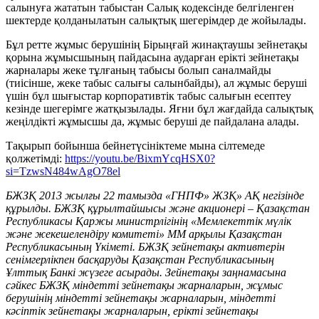
салынуға жататын табыстан Салық кодексінде белгіленген
шектерде қолданылатын салықтық шегерімдер де жойылады.
Бұл ретте жұмыс берушінің Бірыңғай жинақтаушы зейнетақы
қорына жұмысшының пайдасына аударған ерікті зейнетақы
жарналары жеке тұлғаның табысы болып саналмайды
(тиісінше, жеке табыс салығы салынбайды), ал жұмыс беруші
үшін бұл шығыстар корпоративтік табыс салығын есептеу
кезінде шегерімге жатқызылады. Яғни бұл жағдайда салықтық
жеңілдікті жұмысшы да, жұмыс беруші де пайдалана алады.
Тақырып бойынша бейнетүсініктеме мына сілтемеде
қолжетімді:
https://youtu.be/BixmYcqHSX0?
si=TzwsN484wAgO78el
БЖЗҚ 2013 жылғы 22 тамызда «ГНПФ» ЖЗҚ» АҚ негізінде
құрылды. БЖЗҚ құрылтайшысы және
акционері – Қазақстан
Республикасы Қаржы министрлігінің «Мемлекеттік мүлік
және жекешелендіру комитеті» ММ арқылы Қазақстан
Республикасының Үкіметі. БЖЗҚ зейнетақы активтерін
сенімгерлікпен басқаруды Қазақстан Республикасының
Ұлттық Банкі жүзеге асырады. Зейнетақы заңнамасына
сәйкес БЖЗҚ міндетті зейнетақы жарналарын, жұмыс
берушінің міндетті зейнетақы жарналарын, міндетті
кәсіптік зейнетақы жарналарын, ерікті зейнетақы