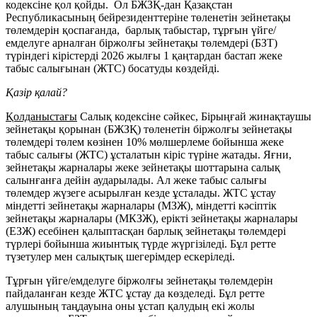
кодексіне қол қойды. Ол БЖЗҚ-дан Қазақстан
Республикасының бейрезиденттеріне төленетін зейнетақы
төлемдерін қоспағанда, барлық табыстар, тұрғын үйге/
емделуге арналған біржолғы зейнетақы төлемдері (БЗТ)
түріндегі кірістерді 2026 жылғы 1 қаңтардан бастап жеке
табыс салығынан (ЖТС) босатуды көздейді.
Қазір қалай?
Қолданыстағы
Салық кодексіне сәйкес, Бірыңғай жинақтаушы
зейнетақы қорынан (БЖЗҚ) төленетін біржолғы зейнетақы
төлемдері төлем көзінен 10% мөлшерлеме бойынша жеке
табыс салығы (ЖТС) ұсталатын кіріс түріне жатады. Яғни,
зейнетақы жарналары жеке зейнетақы шоттарына салық
салынғанға дейін аударылады. Ал жеке табыс салығы
төлемдер жүзеге асырылған кезде ұсталады. ЖТС ұстау
міндетті зейнетақы жарналары (МЗЖ), міндетті кәсіптік
зейнетақы жарналары (МКЗЖ), ерікті зейнетақы жарналары
(ЕЗЖ) есебінен қалыптасқан барлық зейнетақы төлемдері
түрлері бойынша жиынтық түрде жүргізіледі. Бұл ретте
түзетулер мен салықтық шегерімдер ескеріледі.
Тұрғын үйге/емделуге біржолғы зейнетақы төлемдерін
пайдаланған кезде ЖТС ұстау да көзделеді. Бұл ретте
алушының таңдауына оны ұстап қалудың екі жолы