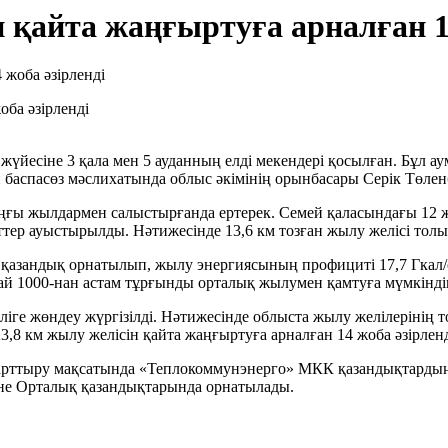
 қайта жаңғыртуға арналған 14
ба әзірленді
йесіне 3 қала мен 5 ауданның елді мекендері қосылған. Бұл ау
н баспасөз мәслихатында облыс әкімінің орынбасары Серік Төлен
ңғы жылдармен салыстырғанда ертерек. Семей қаласындағы 12 
ттер ауыстырылды. Нәтижесінде 13,6 км тозған жылу желісі толы
азандық орнатылып, жылу энергиясының профициті 17,7 Гкал/сағ
ай 1000-нан астам тұрғынды орталық жылумен қамтуға мүмкіндік
еліге жөндеу жүргізілді. Нәтижесінде облыста жылу желілерінің 
,8 км жылу желісін қайта жаңғыртуға арналған 14 жоба әзірленді
ті арттыру мақсатында «Теплокоммунэнерго» МКК қазандықтарды
және Орталық қазандықтарында орнатылады.