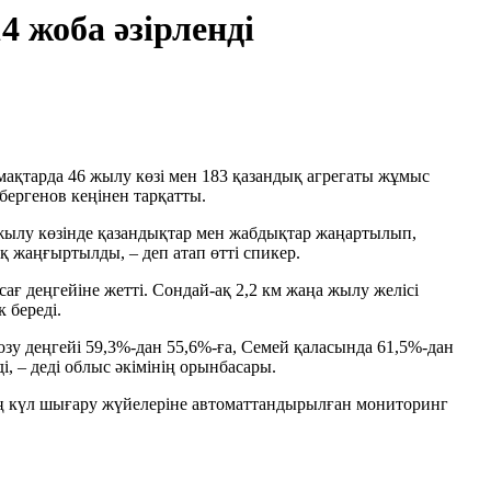
 жоба әзірленді
мақтарда 46 жылу көзі мен 183 қазандық агрегаты жұмыс
бергенов кеңінен тарқатты.
жылу көзінде қазандықтар мен жабдықтар жаңартылып,
қ жаңғыртылды, – деп атап өтті спикер.
 деңгейіне жетті. Сондай-ақ 2,2 км жаңа жылу желісі
 береді.
тозу деңгейі 59,3%-дан 55,6%-ға, Семей қаласында 61,5%-дан
, – деді облыс әкімінің орынбасары.
ң күл шығару жүйелеріне автоматтандырылған мониторинг