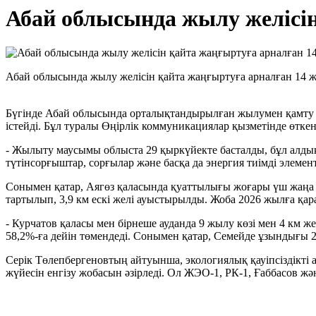
Абай облысында жылу желісін
Абай облысында жылу желісін қайта жаңғыртуға арналған 14 жо
Бүгінде Абай облысында орталықтандырылған жылумен қамту жү
істейді. Бұл туралы Өңірлік коммуникациялар қызметінде өтке
- Жылыту маусымы облыста 29 қыркүйекте басталды, бұл алды
түтінсорғыштар, сорғылар және басқа да энергия тиімді элемен
Сонымен қатар, Аягөз қаласында қуаттылығы жоғары үш жаңа қ
тартылып, 3,9 км ескі желі ауыстырылды. Жоба 2026 жылға қар
- Курчатов қаласы мен бірнеше ауданда 9 жылу көзі мен 4 км ж
58,2%-ға дейін төмендеді. Сонымен қатар, Семейде ұзындығы 23
Серік Төлепбергеновтың айтуынша, экологиялық қауіпсіздік
жүйесін енгізу жобасын әзірледі. Ол ЖЭО-1, РК-1, Ғаббасов 