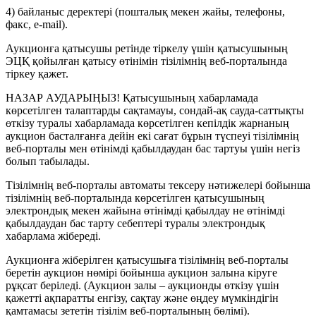
4) байланыс деректері (пошталық мекен жайы, телефоны,
факс, e-mail).
Аукционға қатысушы ретінде тіркелу үшін қатысушының
ЭЦҚ қойылған қатысу өтінімін тізілімнің веб-порталында
тіркеу қажет.
НАЗАР АУДАРЫҢЫЗ! Қатысушының хабарламада
көрсетілген талаптарды сақтамауы, сондай-ақ сауда-саттықты
өткізу туралы хабарламада көрсетілген кепілдік жарнаның
аукцион басталғанға дейін екі сағат бұрын түспеуі тізілімнің
веб-порталы мен өтінімді қабылдаудан бас тартуы үшін негіз
болып табылады.
Тізілімнің веб-порталы автоматы тексеру нәтижелері бойынша
тізілімнің веб-порталында көрсетілген қатысушының
электрондық мекен жайына өтінімді қабылдау не өтінімді
қабылдаудан бас тарту себептері туралы электрондық
хабарлама жібереді.
Аукционға жіберілген қатысушыға тізілімнің веб-порталы
беретін аукцион нөмірі бойынша аукцион залына кіруге
рұқсат беріледі. (Аукцион залы – аукционды өткізу үшін
қажетті ақпаратты енгізу, сақтау және өңдеу мүмкіндігін
қамтамасы зететін тізілім веб-порталының бөлімі).