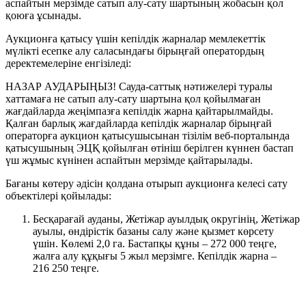
аспайтын мерзімде сатып алу-сату шартының жобасын қол
қоюға ұсынады.
Аукционға қатысу үшін кепілдік жарналар мемлекеттік
мүлікті есепке алу саласындағы бірыңғай оператордың
деректемелеріне енгізіледі:
НАЗАР АУДАРЫҢЫЗ! Сауда-саттық нәтижелері туралы
хаттамаға не сатып алу-сату шартына қол қойылмаған
жағдайларда жеңімпазға кепілдік жарна қайтарылмайды.
Қалған барлық жағдайларда кепілдік жарналар бірыңғай
операторға аукцион қатысушысынан тізілім веб-порталында
қатысушының ЭЦҚ қойылған өтініш берілген күннен бастап
үш жұмыс күнінен аспайтын мерзімде қайтарылады.
Бағаны көтеру әдісін қолдана отырып аукционға келесі сату
объектілері қойылады:
Бесқарағай ауданы, Жетіжар ауылдық округінің, Жетіжар
ауылы, өндірістік базаны салу және қызмет көрсету
үшін. Көлемі 2,0 га. Бастапқы құны – 272 000 теңге,
жалға алу құқығы 5 жыл мерзімге. Кепілдік жарна –
216 250 теңге.