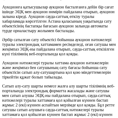
Аукционға қатысушылар аукцион басталғанға дейін бір сағат
ішінде ЭЦҚ мен аукцион нөмірін пайдалана отырып, аукцион
залына кіреді. Аукцион сауда-саттық өткізу туралы
хабарламада көрсетілген Астана қаласының уақытында сату
объектісінің бастапқы бағасын аукцион залында автоматы
түрде орналастыру жолымен басталады.
Әрбір сатылған сату объектісі бойынша аукцион нәтижелері
туралы электрондық хаттамамен ресімделеді, оған сатушы мен
жеңімпаз ЭЦҚ-ны пайдалана отырып, сауда-саттық өткізілген
күні тізілімнің веб-порталында қол қояды.
Аукцион нәтижелері туралы хаттама аукцион нәтижелерін
және жеңімпаз бен сатушының сату бағасы бойынша сату
объектісін сатып алу-сатушартына қол қою міндеттемелерін
тіркейтін құжат болып табылады.
Сатып алу-сату шарты немесе жалға алу шарты тізілімнің веб-
порталында электрондық форматта жасалады және сатушы
мен сатып алушы ЭЦҚ-ны пайдалана отырып, сауда-саттық
нәтижелері туралы хаттамаға қол қойылған күннен бастап
жұмыс 2 (екі) күннен аспайтын мерзімде қол қояды. Бұл ретте
сатушы сатып алушыға сауда-саттық нәтижелері туралы
хаттамаға қол қойылған күннен бастап жұмыс 2 (екі) күннен