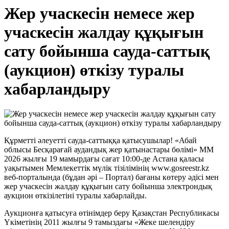
Жер учаскесін немесе жер
учаскесін жалдау құқығын
сату бойынша сауда-саттық
(аукцион) өткізу туралы
хабарландыру
Құрметті әлеуетті сауда-саттыққа қатысушылар! «Абай
облысы Бесқарағай аудандық жер қатынастары бөлімі» ММ
2026 жылғы 19 мамырдағы сағат 10:00-де Астана қаласы
уақытымен Мемлекеттік мүлік тізілімінің www.gosreestr.kz
веб-порталында (бұдан әрі – Портал) бағаны көтеру әдісі мен
жер учаскесін жалдау құқығын сату бойынша электрондық
аукцион өткізілетіні туралы хабарлайды.
Аукционға қатысуға өтінімдер беру Қазақстан Республикасы
Үкіметінің 2011 жылғы 9 тамыздағы «Жеке шелендіру