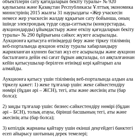
объектілерін сату қағидаларын бекіту туралы» № 920
қаулысына және Қазақстан Республикасы Ұлттық экономика
министрінің 2015 жылғы 31 наурыздағы «Жер учаскесін
немесе жер учаскесін жалдау құқығын сату бойынша, оның
ішінде электрондық түрде сауда-саттықты (конкурстарды,
аукциондарды) ұйымдастыру және өткізу қағидаларын бекіту
туралы» № 290 бұйрығына сәйкес жүзеге асырылады.
Аукционға қатысуға өтінімдерді беру және тіркеу тізілімнің
веб-порталында аукцион өткізу туралы хабарландыру
жарияланған күннен бастап жүз еге асырылады және аукцион
басталғанға дейін екі сағат бұрын аяқталады, ол аяқталғаннан
кейін қатысушылар берілген өтінімді кері қайтарып ала
алмайды.
Аукционға қатысу үшін тізілімнің веб-порталында алдын ала
тіркелу қажет: 1) жеке тұлғалар үшін: жеке сәйкестендіру
нөмірі (бұдан әрі – ЖСН), тегі, аты және әкесінің аты (бар
болса);
2) заңды тұлғалар үшін: бизнес-сәйкестендіру нөмірі (бұдан
әрі – БСН), толық атауы, бірінші басшының тегі, аты және
әкесінің аты (бар болса);
3) кепілдік жарнаны қайтару үшін екінші деңгейдегі банктегі
есеп айырысу шотының дерек темелері;