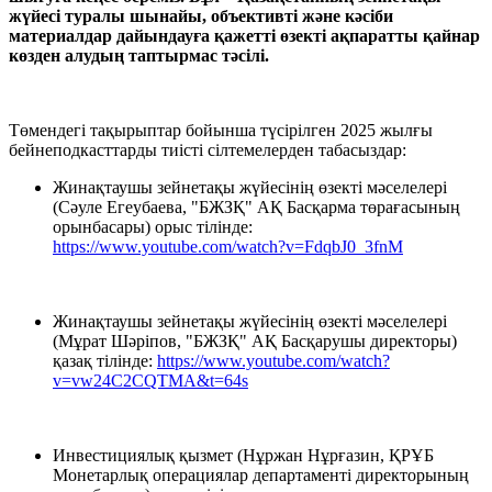
жүйесі туралы шынайы, объективті және кәсіби
материалдар дайындауға қажетті өзекті ақпаратты қайнар
көзден алудың таптырмас тәсілі.
Төмендегі тақырыптар бойынша түсірілген 2025 жылғы
бейнеподкасттарды тиісті сілтемелерден табасыздар:
Жинақтаушы зейнетақы жүйесінің өзекті мәселелері
(Сәуле Егеубаева, "БЖЗҚ" АҚ Басқарма төрағасының
орынбасары) орыс тілінде:
https://www.youtube.com/watch?v=FdqbJ0_3fnM
Жинақтаушы зейнетақы жүйесінің өзекті мәселелері
(Мұрат Шәріпов, "БЖЗҚ" АҚ Басқарушы директоры)
қазақ тілінде:
https://www.youtube.com/watch?
v=vw24C2CQTMA&t=64s
Инвестициялық қызмет (Нұржан Нұрғазин, ҚРҰБ
Монетарлық операциялар департаменті директорының