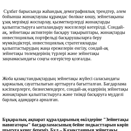
Сұхбат барысында жаһандық демографиялық трендтер, әлем
бойынша жинақтаушы құрамдас бөлікке көшу, зейнетақыны
ұзақ мерзімді жоспарлау, қызметкерлерді жинақтарды
қалыптастыруға ынталандыру мәселелері көтерілді. Сондай-
ақ, зейнетақы активтерін басқару тақырыптары, жинақтарды
инвестициялық портфельді басқарушыларға беру
мүмкіндіктері, инвестициялық стратегияларды
қалыптастырудың жаңа ережелерін енгізу, сондай-ақ
зейнетақы төлемдерінің түрлері және зейнетақы
заңнамасындағы соңғы өзгерістер қозғалды.
Жоба қазақстандықтардың зейнетақы жүйесі саласындағы
қаржылық сауаттылығын арттыруға бағытталған. Бағдарлама
кәсіпкерлерге, бизнесмендерге, сондай-ақ өздерінің зейнетақы
жинақтарын қалыптастыруға және тиімді басқаруға мүдделі
барлық адамдарға арналған.
Бұқаралық ақпарат құралдарының өкілдеріне "Зейнетақы
навигаторы" бағдарламасының бейне подкасттарын көріп
шығуға кеңес береміз. Бұл – Қазақстанның зейнетақы