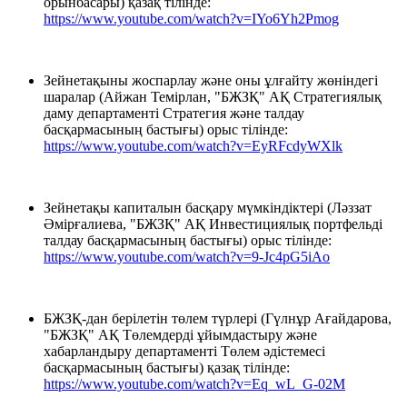
орынбасары) қазақ тілінде:
https://www.youtube.com/watch?v=IYo6Yh2Pmog
Зейнетақыны жоспарлау және оны ұлғайту жөніндегі
шаралар (Айжан Темірлан, "БЖЗҚ" АҚ Стратегиялық
даму департаменті Стратегия және талдау
басқармасының бастығы) орыс тілінде:
https://www.youtube.com/watch?v=EyRFcdyWXlk
Зейнетақы капиталын басқару мүмкіндіктері (Ләззат
Әмірғалиева, "БЖЗҚ" АҚ Инвестициялық портфельді
талдау басқармасының бастығы) орыс тілінде:
https://www.youtube.com/watch?v=9-Jc4pG5iAo
БЖЗҚ-дан берілетін төлем түрлері (Гүлнұр Ағайдарова,
"БЖЗҚ" АҚ Төлемдерді ұйымдастыру және
хабарландыру департаменті Төлем әдістемесі
басқармасының бастығы) қазақ тілінде:
https://www.youtube.com/watch?v=Eq_wL_G-02M