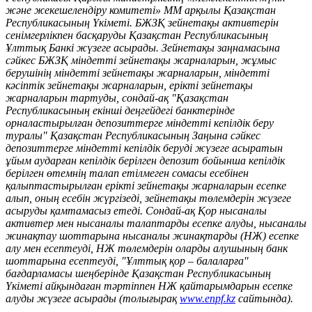
және жекешелендіру комитеті» ММ арқылы Қазақстан
Республикасының Үкіметі. БЖЗҚ зейнетақы активтерін
сенімгерлікпен басқаруды Қазақстан Республикасының
Ұлттық Банкі жүзеге асырады. Зейнетақы заңнамасына
сәйкес БЖЗҚ міндетті зейнетақы жарналарын, жұмыс
берушінің міндетті зейнетақы жарналарын, міндетті
кәсіптік зейнетақы жарналарын, ерікті зейнетақы
жарналарын тартуды, сондай-ақ "Қазақстан
Республикасының екінші деңгейдегі банктерінде
орналастырылған депозиттерге міндетті кепілдік беру
туралы" Қазақстан Республикасының Заңына сәйкес
депозиттерге міндетті кепілдік беруді жүзеге асыратын
ұйым аударған кепілдік берілген депозит бойынша кепілдік
берілген өтемнің талап етілмеген сомасы есебінен
қалыптастырылған ерікті зейнетақы жарналарын есепке
алып, оның есебін жүргізеді, зейнетақы төлемдерін жүзеге
асыруды қамтамасыз етеді. Сондай-ақ Қор нысаналы
активтер мен нысаналы талаптарды есепке алуды, нысаналы
жинақтау шоттарына нысаналы жинақтарды (НЖ) есепке
алу мен есептеуді, НЖ төлемдерін оларды алушының банк
шоттарына есептеуді, "Ұлттық қор – балаларға"
бағдарламасы шеңберінде Қазақстан Республикасының
Үкіметі айқындаған тәртіппен НЖ қайтарымдарын есепке
алуды жүзеге асырады (толығырақ
www.enpf.kz
сайтында).