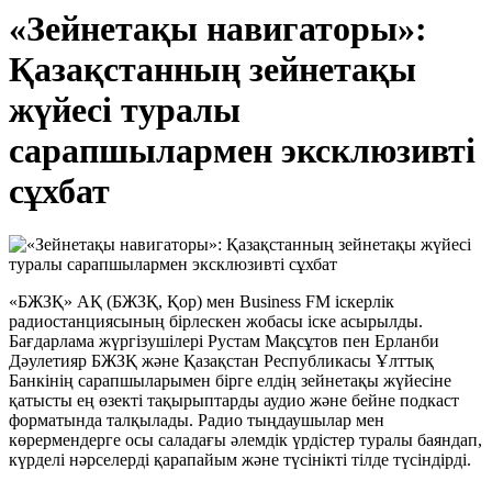
«Зейнетақы навигаторы»:
Қазақстанның зейнетақы
жүйесі туралы
сарапшылармен эксклюзивті
сұхбат
«БЖЗҚ» АҚ (БЖЗҚ, Қор) мен Business FM іскерлік
радиостанциясының бірлескен жобасы іске асырылды.
Бағдарлама жүргізушілері Рустам Мақсұтов пен Ерланби
Дәулетияр БЖЗҚ және Қазақстан Республикасы Ұлттық
Банкінің сарапшыларымен бірге елдің зейнетақы жүйесіне
қатысты ең өзекті тақырыптарды аудио және бейне подкаст
форматында талқылады. Радио тыңдаушылар мен
көрермендерге осы саладағы әлемдік үрдістер туралы баяндап,
күрделі нәрселерді қарапайым және түсінікті тілде түсіндірді.