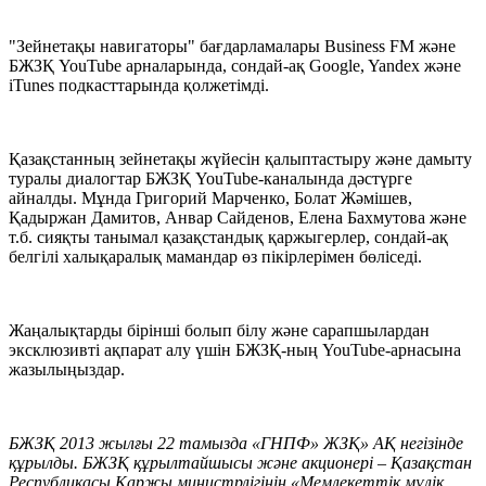
"Зейнетақы навигаторы" бағдарламалары Business FM және
БЖЗҚ YouTube арналарында, сондай-ақ Google, Yandex және
iTunes подкасттарында қолжетімді.
Қазақстанның зейнетақы жүйесін қалыптастыру және дамыту
туралы диалогтар БЖЗҚ YouTube-каналында дәстүрге
айналды. Мұнда Григорий Марченко, Болат Жәмішев,
Қадыржан Дамитов, Анвар Сайденов, Елена Бахмутова және
т.б. сияқты танымал қазақстандық қаржыгерлер, сондай-ақ
белгілі халықаралық мамандар өз пікірлерімен бөліседі.
Жаңалықтарды бірінші болып білу және сарапшылардан
эксклюзивті ақпарат алу үшін БЖЗҚ-ның YouTube-арнасына
жазылыңыздар.
БЖЗҚ 2013 жылғы 22 тамызда «ГНПФ» ЖЗҚ» АҚ негізінде
құрылды. БЖЗҚ құрылтайшысы және
акционері – Қазақстан
Республикасы Қаржы министрлігінің «Мемлекеттік мүлік