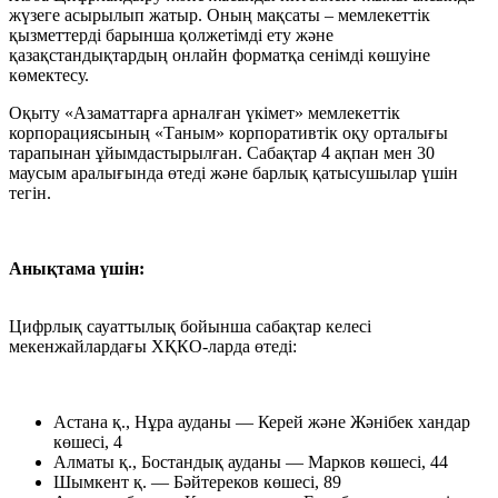
жүзеге асырылып жатыр. Оның мақсаты – мемлекеттік
қызметтерді барынша қолжетімді ету және
қазақстандықтардың онлайн форматқа сенімді көшуіне
көмектесу.
Оқыту «Азаматтарға арналған үкімет» мемлекеттік
корпорациясының «Таным» корпоративтік оқу орталығы
тарапынан ұйымдастырылған. Сабақтар 4 ақпан мен 30
маусым аралығында өтеді және барлық қатысушылар үшін
тегін.
Анықтама үшін:
Цифрлық сауаттылық бойынша сабақтар келесі
мекенжайлардағы ХҚКО-ларда өтеді:
Астана қ., Нұра ауданы — Керей және Жәнібек хандар
көшесі, 4
Алматы қ., Бостандық ауданы — Марков көшесі, 44
Шымкент қ. — Бәйтереков көшесі, 89