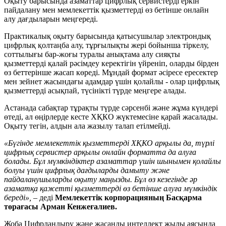
Оқыту барысында азаматтар цифрлық сервистерді еркін
пайдалану мен мемлекеттік қызметтерді өз бетінше онлайн
алу дағдыларын меңгереді.
Практикалық оқыту барысында қатысушылар электрондық
цифрлық қолтаңба алу, тұрғылықты жері бойынша тіркелу,
соттылығы бар-жоғы туралы анықтама алу сияқты
қызметтерді қалай рәсімдеу керектігін үйреніп, оларды бірден
өз беттерінше жасап көреді. Мұндай формат әсіресе ересектер
мен зейнет жасындағы адамдар үшін қолайлы - олар цифрлық
қызметтерді асықпай, түсінікті түрде меңгере алады.
Астанада сабақтар тұрақты түрде сәрсенбі және жұма күндері
өтеді, ал өңірлерде кесте ХҚКО жүктемесіне қарай жасалады.
Оқыту тегін, алдын ала жазылу талап етілмейді.
«Бүгінде мемлекеттік қызметтерді ХҚКО арқылы да, түрлі
цифрлық сервистер арқылы онлайн форматта да алуға
болады. Бұл мүмкіндіктер азаматтар үшін шынымен қолайлы
болуы үшін цифрлық дағдыларды дамыту және
пайдаланушыларды оқыту маңызды. Бұл өз кезегінде әр
азаматқа қажетті қызметтерді өз бетінше алуға мүмкіндік
береді»,
– деді
Мемлекеттік корпорацияның Басқарма
төрағасы Арман Кенжеғалиев.
Жоба Цифрландыру және жасанды интеллект жылы аясында