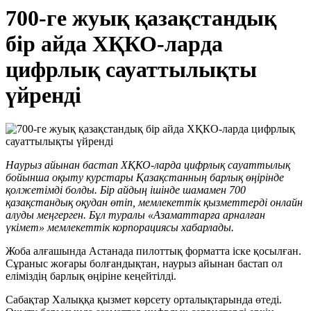
700-ге жуық қазақстандық
бір айда ХҚКО-ларда
цифрлық сауаттылықты
үйренді
Наурыз айынан бастап ХҚКО-ларда цифрлық сауаттылық
бойынша оқыту курстары Қазақстанның барлық өңірінде
қолжетімді болды. Бір айдың ішінде шамамен 700
қазақстандық оқудан өтіп, мемлекеттік қызметтерді онлайн
алуды меңгерген. Бұл туралы «Азаматтарға арналған
үкімет» мемлекеттік корпорациясы хабарлады.
Жоба алғашында Астанада пилоттық форматта іске қосылған.
Сұраныс жоғары болғандықтан, наурыз айынан бастап ол
еліміздің барлық өңіріне кеңейтілді.
Сабақтар Халыққа қызмет көрсету орталықтарында өтеді.