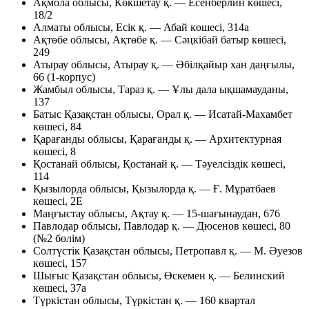
Ақмола облысы, Көкшетау қ. — Есенберлин көшесі,
18/2
Алматы облысы, Есік қ. — Абай көшесі, 314а
Ақтөбе облысы, Ақтөбе қ. — Сәңкібай батыр көшесі,
249
Атырау облысы, Атырау қ. — Әбілқайыр хан даңғылы,
66 (1-корпус)
Жамбыл облысы, Тараз қ. — Ұлы дала ықшамауданы,
137
Батыс Қазақстан облысы, Орал қ. — Исатай-Махамбет
көшесі, 84
Қарағанды облысы, Қарағанды қ. — Архитектурная
көшесі, 8
Қостанай облысы, Қостанай қ. — Тәуелсіздік көшесі,
114
Қызылорда облысы, Қызылорда қ. — Ғ. Мұратбаев
көшесі, 2Е
Маңғыстау облысы, Ақтау қ. — 15-шағынаудан, 676
Павлодар облысы, Павлодар қ. — Дюсенов көшесі, 80
(№2 бөлім)
Солтүстік Қазақстан облысы, Петропавл қ. — М. Әуезов
көшесі, 157
Шығыс Қазақстан облысы, Өскемен қ. — Белинский
көшесі, 37а
Түркістан облысы, Түркістан қ. — 160 квартал